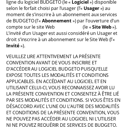
ligne du logiciel BUDGETO (le «
Logiciel
») disponible
selon le forfait choisi par l’usager (l’«
Usager
») au
moment de s’inscrire à un abonnement aux services
de BUDGETO (l’«
Abonnement
») par l’ouverture d’un
compte sur le site Web
Budgeto.com
(le «
Site Web
»).
L’invité d’un Usager est aussi considéré un Usager et
droit s’inscrire à un abonnement sur le Site Web (l’«
Invité
»).
VEUILLEZ LIRE ATTENTIVEMENT LA PRÉSENTE
CONVENTION AVANT DE VOUS INSCRIRE ET
D’ACCÉDER AU LOGICIEL BUDGETO PUISQU’ELLE
EXPOSE TOUTES LES MODALITÉS ET CONDITIONS
APPLICABLES. EN ACCÉDANT AU LOGICIEL ET EN
UTILISANT CELUI-CI, VOUS RECONNAISSEZ AVOIR LU
LA PRÉSENTE CONVENTION ET CONSENTEZ À ÊTRE LIÉ
PAR SES MODALITÉS ET CONDITIONS. SI VOUS ÊTES EN
DÉSACCORD AVEC L’UNE OU L’AUTRE DES MODALITÉS
ET CONDITIONS DE LA PRÉSENTE CONVENTION, VOUS
NE POUVEZ PAS ACCÉDER AU LOGICIEL NI L’UTILISER
NI NE POUVEZ REQUÉRIR DE SERVICES DE BUDGETO.